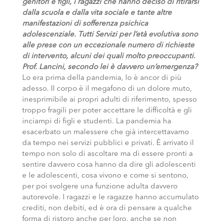
genitori e figli, i ragazzi che hanno deciso di ritirarsi
dalla scuola e dalla vita sociale e tante altre
manifestazioni di sofferenza psichica
adolescenziale. Tutti Servizi per l’età evolutiva sono
alle prese con un eccezionale numero di richieste
di intervento, alcuni dei quali molto preoccupanti.
Prof. Lancini, secondo lei è davvero un’emergenza?
Lo era prima della pandemia, lo è ancor di più
adesso. Il corpo è il megafono di un dolore muto,
inesprimibile ai propri adulti di riferimento, spesso
troppo fragili per poter accettare le difficoltà e gli
inciampi di figli e studenti. La pandemia ha
esacerbato un malessere che già intercettavamo
da tempo nei servizi pubblici e privati. È arrivato il
tempo non solo di ascoltare ma di essere pronti a
sentire davvero cosa hanno da dire gli adolescenti
e le adolescenti, cosa vivono e come si sentono,
per poi svolgere una funzione adulta davvero
autorevole. I ragazzi e le ragazze hanno accumulato
crediti, non debiti, ed è ora di pensare a qualche
forma di ristoro anche per loro, anche se non