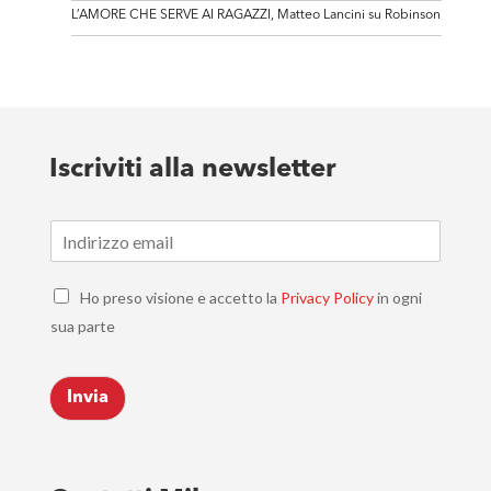
L’AMORE CHE SERVE AI RAGAZZI, Matteo Lancini su Robinson
Iscriviti alla newsletter
E
m
a
C
i
Ho preso visione e accetto la
Privacy Policy
in ogni
h
l
sua parte
e
*
c
k
Invia
b
o
x
e
s