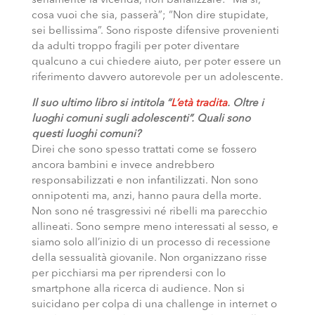
seriamente la vicenda, non banalizzare: “Ma si,
cosa vuoi che sia, passerà”; “Non dire stupidate,
sei bellissima”. Sono risposte difensive provenienti
da adulti troppo fragili per poter diventare
qualcuno a cui chiedere aiuto, per poter essere un
riferimento davvero autorevole per un adolescente.
Il suo ultimo libro si intitola “
L’età tradita
. Oltre i
luoghi comuni sugli adolescenti”. Quali sono
questi luoghi comuni?
Direi che sono spesso trattati come se fossero
ancora bambini e invece andrebbero
responsabilizzati e non infantilizzati. Non sono
onnipotenti ma, anzi, hanno paura della morte.
Non sono né trasgressivi né ribelli ma parecchio
allineati. Sono sempre meno interessati al sesso, e
siamo solo all’inizio di un processo di recessione
della sessualità giovanile. Non organizzano risse
per picchiarsi ma per riprendersi con lo
smartphone alla ricerca di audience. Non si
suicidano per colpa di una challenge in internet o