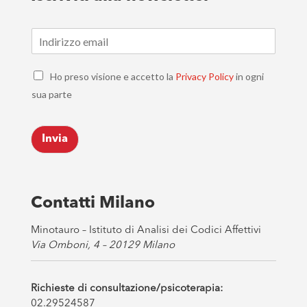
E
m
a
C
i
Ho preso visione e accetto la
Privacy Policy
in ogni
h
l
sua parte
e
*
c
k
Invia
b
o
x
e
s
Contatti Milano
*
Minotauro – Istituto di Analisi dei Codici Affettivi
Via Omboni, 4 – 20129 Milano
Richieste di consultazione/psicoterapia:
02.29524587