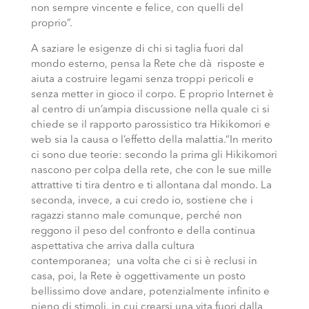
non sempre vincente e felice, con quelli del
proprio”.
A saziare le esigenze di chi si taglia fuori dal
mondo esterno, pensa la Rete che dà risposte e
aiuta a costruire legami senza troppi pericoli e
senza metter in gioco il corpo. E proprio Internet è
al centro di un’ampia discussione nella quale ci si
chiede se il rapporto parossistico tra Hikikomori e
web sia la causa o l’effetto della malattia.“In merito
ci sono due teorie: secondo la prima gli Hikikomori
nascono per colpa della rete, che con le sue mille
attrattive ti tira dentro e ti allontana dal mondo. La
seconda, invece, a cui credo io, sostiene che i
ragazzi stanno male comunque, perché non
reggono il peso del confronto e della continua
aspettativa che arriva dalla cultura
contemporanea; una volta che ci si è reclusi in
casa, poi, la Rete è oggettivamente un posto
bellissimo dove andare, potenzialmente infinito e
pieno di stimoli, in cui crearsi una vita fuori dalla