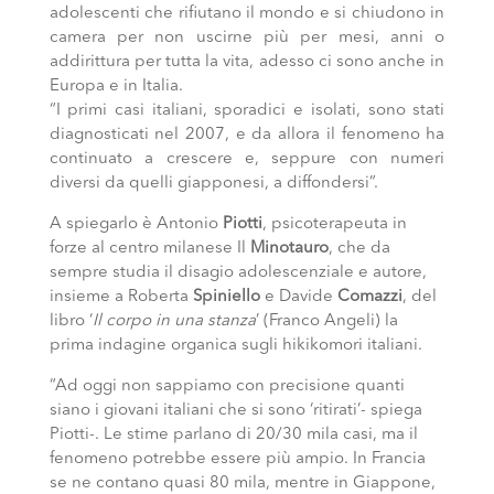
adolescenti che rifiutano il mondo e si chiudono in
camera per non uscirne più per mesi, anni o
addirittura per tutta la vita, adesso ci sono anche in
Europa e in Italia.
“I primi casi italiani, sporadici e isolati, sono stati
diagnosticati nel 2007, e da allora il fenomeno ha
continuato a crescere e, seppure con numeri
diversi da quelli giapponesi, a diffondersi”.
A spiegarlo è Antonio
Piotti
, psicoterapeuta in
forze al centro milanese Il
Minotauro
, che da
sempre studia il disagio adolescenziale e autore,
insieme a Roberta
Spiniello
e Davide
Comazzi
, del
libro ‘
Il corpo in una stanza
’ (Franco Angeli) la
prima indagine organica sugli hikikomori italiani.
“Ad oggi non sappiamo con precisione quanti
siano i giovani italiani che si sono ‘ritirati’- spiega
Piotti-. Le stime parlano di 20/30 mila casi, ma il
fenomeno potrebbe essere più ampio. In Francia
se ne contano quasi 80 mila, mentre in Giappone,