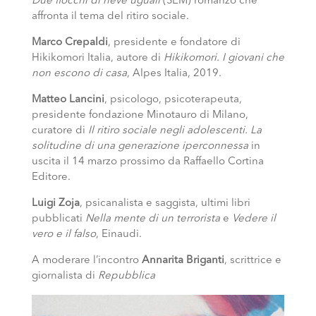
Due fiocchi di neve uguali
(SEM) romanzo che
affronta il tema del ritiro sociale.
Marco Crepaldi
, presidente e fondatore di
Hikikomori Italia, autore di
Hikikomori. I giovani che
non escono di casa
, Alpes Italia, 2019.
Matteo Lancini
, psicologo, psicoterapeuta,
presidente fondazione Minotauro di Milano,
curatore di
Il ritiro sociale negli adolescenti. La
solitudine di una generazione iperconnessa
in
uscita il 14 marzo prossimo da Raffaello Cortina
Editore.
Luigi Zoja
, psicanalista e saggista, ultimi libri
pubblicati
Nella mente di un terrorista
e
Vedere il
vero e il falso
, Einaudi.
A moderare l’incontro
Annarita Briganti
, scrittrice e
giornalista di
Repubblica