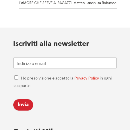
L’AMORE CHE SERVE AI RAGAZZI, Matteo Lancini su Robinson
Iscriviti alla newsletter
E
m
a
C
i
Ho preso visione e accetto la
Privacy Policy
in ogni
h
l
sua parte
e
*
c
k
Invia
b
o
x
e
s