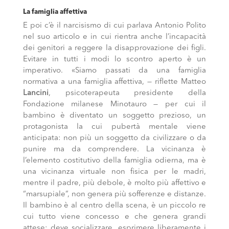
La famiglia affettiva
E poi c’è il narcisismo di cui parlava Antonio Polito
nel suo articolo e in cui rientra anche l’incapacità
dei genitori a reggere la disapprovazione dei figli.
Evitare in tutti i modi lo scontro aperto è un
imperativo. «Siamo passati da una famiglia
normativa a una famiglia affettiva, — riflette Matteo
Lancini
, psicoterapeuta presidente della
Fondazione milanese Minotauro — per cui il
bambino è diventato un soggetto prezioso, un
protagonista la cui pubertà mentale viene
anticipata: non più un soggetto da civilizzare o da
punire ma da comprendere. La vicinanza è
l’elemento costitutivo della famiglia odierna, ma è
una vicinanza virtuale non fisica per le madri,
mentre il padre, più debole, è molto più affettivo e
“marsupiale”, non genera più sofferenze e distanze.
Il bambino è al centro della scena, è un piccolo re
cui tutto viene concesso e che genera grandi
attese: deve socializzare, esprimere liberamente i