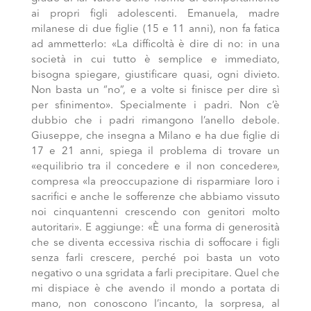
ai propri figli adolescenti. Emanuela, madre
milanese di due figlie (15 e 11 anni), non fa fatica
ad ammetterlo: «La difficoltà è dire di no: in una
società in cui tutto è semplice e immediato,
bisogna spiegare, giustificare quasi, ogni divieto.
Non basta un “no”, e a volte si finisce per dire sì
per sfinimento». Specialmente i padri. Non c’è
dubbio che i padri rimangono l’anello debole.
Giuseppe, che insegna a Milano e ha due figlie di
17 e 21 anni, spiega il problema di trovare un
«equilibrio tra il concedere e il non concedere»,
compresa «la preoccupazione di risparmiare loro i
sacrifici e anche le sofferenze che abbiamo vissuto
noi cinquantenni crescendo con genitori molto
autoritari». E aggiunge: «È una forma di generosità
che se diventa eccessiva rischia di soffocare i figli
senza farli crescere, perché poi basta un voto
negativo o una sgridata a farli precipitare. Quel che
mi dispiace è che avendo il mondo a portata di
mano, non conoscono l’incanto, la sorpresa, al