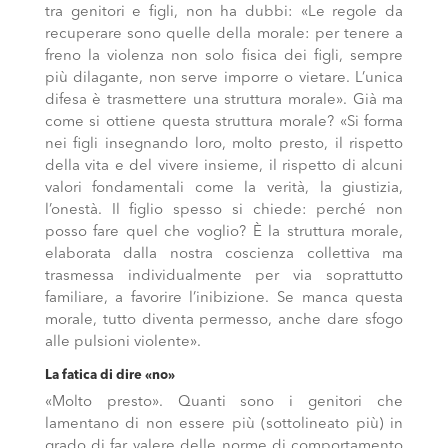
tra genitori e figli, non ha dubbi: «Le regole da
recuperare sono quelle della morale: per tenere a
freno la violenza non solo fisica dei figli, sempre
più dilagante, non serve imporre o vietare. L’unica
difesa è trasmettere una struttura morale». Già ma
come si ottiene questa struttura morale? «Si forma
nei figli insegnando loro, molto presto, il rispetto
della vita e del vivere insieme, il rispetto di alcuni
valori fondamentali come la verità, la giustizia,
l’onestà. Il figlio spesso si chiede: perché non
posso fare quel che voglio? È la struttura morale,
elaborata dalla nostra coscienza collettiva ma
trasmessa individualmente per via soprattutto
familiare, a favorire l’inibizione. Se manca questa
morale, tutto diventa permesso, anche dare sfogo
alle pulsioni violente».
La fatica di dire «no»
«Molto presto». Quanti sono i genitori che
lamentano di non essere più (sottolineato più) in
grado di far valere delle norme di comportamento