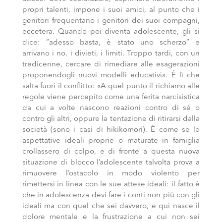
propri talenti, impone i suoi amici, al punto che i
genitori frequentano i genitori dei suoi compagni,
eccetera. Quando poi diventa adolescente, gli si
dice: “adesso basta, è stato uno scherzo” e
arrivano i no, i divieti, i limiti. Troppo tardi, con un
tredicenne, cercare di rimediare alle esagerazioni
proponendogli nuovi modelli educativi». È lì che
salta fuori il conflitto: «A quel punto il richiamo alle
regole viene percepito come una ferita narcisistica
da cui a volte nascono reazioni contro di sé o
contro gli altri, oppure la tentazione di ritirarsi dalla
società (sono i casi di hikikomori). È come se le
aspettative ideali proprie o maturate in famiglia
crollassero di colpo, e di fronte a questa nuova
situazione di blocco l’adolescente talvolta prova a
rimuovere l’ostacolo in modo violento per
rimettersi in linea con le sue attese ideali: il fatto è
che in adolescenza devi fare i conti non più con gli
ideali ma con quel che sei davvero, e qui nasce il
dolore mentale e la frustrazione a cui non sei