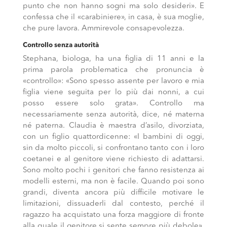
punto che non hanno sogni ma solo desideri». E
confessa che il «carabiniere», in casa, è sua moglie,
che pure lavora. Ammirevole consapevolezza.
Controllo senza autorità
Stephana, biologa, ha una figlia di 11 anni e la
prima parola problematica che pronuncia è
«controllo»: «Sono spesso assente per lavoro e mia
figlia viene seguita per lo più dai nonni, a cui
posso essere solo grata». Controllo ma
necessariamente senza autorità, dice, né materna
né paterna. Claudia è maestra d’asilo, divorziata,
con un figlio quattordicenne: «I bambini di oggi,
sin da molto piccoli, si confrontano tanto con i loro
coetanei e al genitore viene richiesto di adattarsi.
Sono molto pochi i genitori che fanno resistenza ai
modelli esterni, ma non è facile. Quando poi sono
grandi, diventa ancora più difficile motivare le
limitazioni, dissuaderli dal contesto, perché il
ragazzo ha acquistato una forza maggiore di fronte
alla quale il genitore si sente sempre più debole».