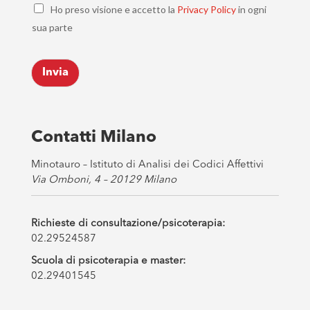
C
i
Ho preso visione e accetto la
Privacy Policy
in ogni
h
l
sua parte
e
*
c
k
Invia
b
o
x
e
s
Contatti Milano
*
Minotauro – Istituto di Analisi dei Codici Affettivi
Via Omboni, 4 – 20129 Milano
Richieste di consultazione/psicoterapia:
02.29524587
Scuola di psicoterapia e master:
02.29401545