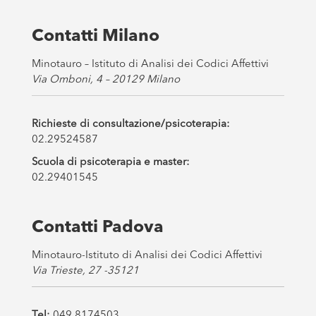
x
e
s
Contatti Milano
*
Minotauro – Istituto di Analisi dei Codici Affettivi
Via Omboni, 4 – 20129 Milano
Richieste di consultazione/psicoterapia:
02.29524587
Scuola di psicoterapia e master:
02.29401545
Contatti Padova
Minotauro-Istituto di Analisi dei Codici Affettivi
Via Trieste, 27 -35121
Tel:
049 8174503