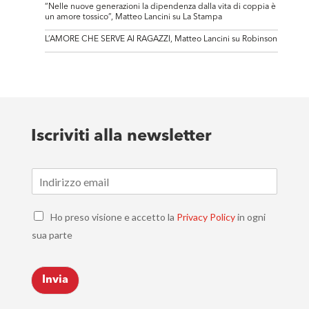
“Nelle nuove generazioni la dipendenza dalla vita di coppia è
un amore tossico”, Matteo Lancini su La Stampa
L’AMORE CHE SERVE AI RAGAZZI, Matteo Lancini su Robinson
Iscriviti alla newsletter
E
m
a
C
i
Ho preso visione e accetto la
Privacy Policy
in ogni
h
l
sua parte
e
*
c
k
Invia
b
o