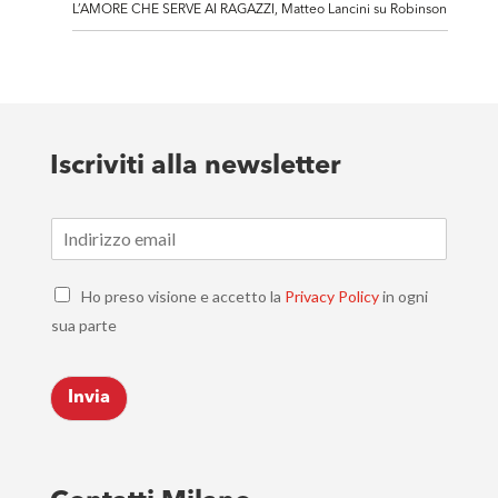
L’AMORE CHE SERVE AI RAGAZZI, Matteo Lancini su Robinson
Iscriviti alla newsletter
E
m
a
C
i
Ho preso visione e accetto la
Privacy Policy
in ogni
h
l
sua parte
e
*
c
k
Invia
b
o
x
e
s