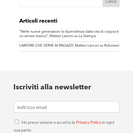
Articoli recenti
“Nelle nuove generazioni la dipendenza dalla vita di coppia è
un amore tossico”, Matteo Lancini su La Stampa
L’AMORE CHE SERVE AI RAGAZZI, Matteo Lancini su Robinson
Iscriviti alla newsletter
E
m
a
C
i
Ho preso visione e accetto la
Privacy Policy
in ogni
h
l
sua parte
e