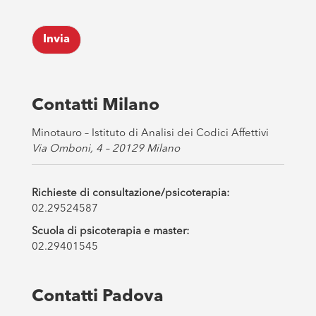
*
c
k
Invia
b
o
x
e
s
Contatti Milano
*
Minotauro – Istituto di Analisi dei Codici Affettivi
Via Omboni, 4 – 20129 Milano
Richieste di consultazione/psicoterapia:
02.29524587
Scuola di psicoterapia e master:
02.29401545
Contatti Padova