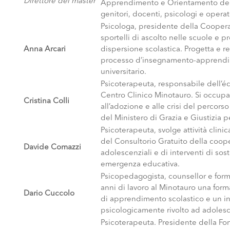
Direttore del master
Apprendimento e Orientamento del Mi
genitori, docenti, psicologi e operat
Psicologa, presidente della Cooper
sportelli di ascolto nelle scuole e p
Anna Arcari
dispersione scolastica. Progetta e rea
processo d’insegnamento-apprendime
universitario.
Psicoterapeuta, responsabile dell’éq
Centro Clinico Minotauro. Si occup
Cristina Colli
all’adozione e alle crisi del percors
del Ministero di Grazia e Giustizia p
Psicoterapeuta, svolge attività clini
del Consultorio Gratuito della cooper
Davide Comazzi
adolescenziali e di interventi di sos
emergenza educativa.
Psicopedagogista, counsellor e form
anni di lavoro al Minotauro una forma
Dario Cuccolo
di apprendimento scolastico e un in
psicologicamente rivolto ad adolescen
Psicoterapeuta. Presidente della F