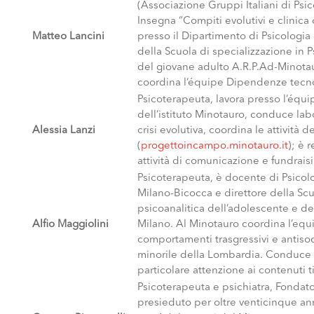
(Associazione Gruppi Italiani di Psi
Insegna “Compiti evolutivi e clinica
Matteo Lancini
presso il Dipartimento di Psicologia
della Scuola di specializzazione in 
del giovane adulto A.R.P.Ad-Minotau
coordina l’équipe Dipendenze tecn
Psicoterapeuta, lavora presso l’é
dell’istituto Minotauro, conduce labo
Alessia Lanzi
crisi evolutiva, coordina le attività
(
progettoincampo.minotauro.it
); è 
attività di comunicazione e fundrais
Psicoterapeuta, è docente di Psicolog
Milano-Bicocca e direttore della Scu
psicoanalitica dell’adolescente e d
Alfio Maggiolini
Milano. Al Minotauro coordina l’equi
comportamenti trasgressivi e antisoci
minorile della Lombardia. Conduce i
particolare attenzione ai contenuti t
Psicoterapeuta e psichiatra, Fondato
presieduto per oltre venticinque an