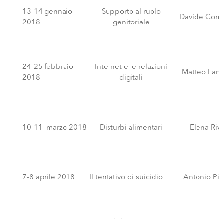
13-14 gennaio
Supporto al ruolo
Davide Com
2018
genitoriale
24-25 febbraio
Internet e le relazioni
Matteo Lan
2018
digitali
10-11 marzo 2018
Disturbi alimentari
Elena Ri
7-8 aprile 2018
Il tentativo di suicidio
Antonio Pi