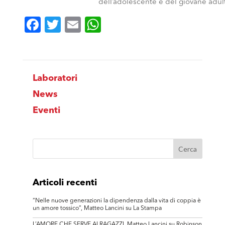
dell’adolescente e del giovane adult
Facebook
Twitter
Email
WhatsApp
Laboratori
News
Eventi
Articoli recenti
“Nelle nuove generazioni la dipendenza dalla vita di coppia è
un amore tossico”, Matteo Lancini su La Stampa
L’AMORE CHE SERVE AI RAGAZZI, Matteo Lancini su Robinson