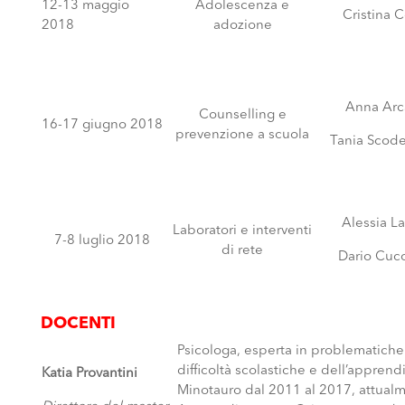
12-13 maggio
Adolescenza e
Cristina C
2018
adozione
Anna Arc
Counselling e
16-17 giugno 2018
prevenzione a scuola
Tania Scod
Alessia La
Laboratori e interventi
7-8 luglio 2018
di rete
Dario Cuc
DOCENTI
Psicologa, esperta in problematiche 
difficoltà scolastiche e dell’appren
Katia Provantini
Minotauro dal 2011 al 2017, attualm