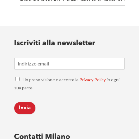
Iscriviti alla newsletter
E
m
a
C
i
Ho preso visione e accetto la
Privacy Policy
in ogni
h
l
sua parte
e
*
c
k
Invia
b
o
x
e
s
Contatti Milano