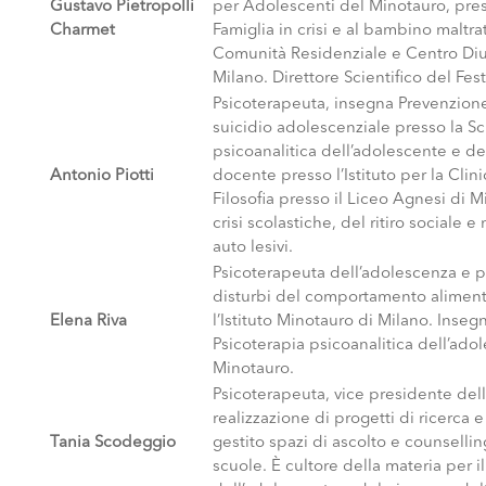
Gustavo Pietropolli
per Adolescenti del Minotauro, presi
Charmet
Famiglia in crisi e al bambino maltra
Comunità Residenziale e Centro Diu
Milano. Direttore Scientifico del Fes
Psicoterapeuta, insegna Prevenzione
suicidio adolescenziale presso la Sc
psicoanalitica dell’adolescente e d
Antonio Piotti
docente presso l’Istituto per la Clin
Filosofia presso il Liceo Agnesi di 
crisi scolastiche, del ritiro sociale
auto lesivi.
Psicoterapeuta dell’adolescenza e ps
disturbi del comportamento aliment
Elena Riva
l’Istituto Minotauro di Milano. Inseg
Psicoterapia psicoanalitica dell’ado
Minotauro.
Psicoterapeuta, vice presidente del
realizzazione di progetti di ricerca
Tania Scodeggio
gestito spazi di ascolto e counsellin
scuole. È cultore della materia per il