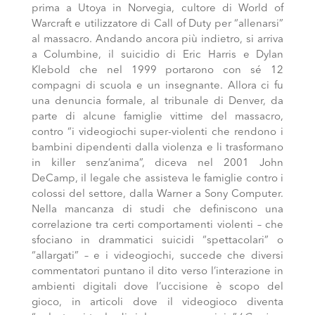
prima a Utoya in Norvegia, cultore di World of
Warcraft e utilizzatore di Call of Duty per “allenarsi”
al massacro. Andando ancora più indietro, si arriva
a Columbine, il suicidio di Eric Harris e Dylan
Klebold che nel 1999 portarono con sé 12
compagni di scuola e un insegnante. Allora ci fu
una denuncia formale, al tribunale di Denver, da
parte di alcune famiglie vittime del massacro,
contro “i videogiochi super-violenti che rendono i
bambini dipendenti dalla violenza e li trasformano
in killer senz’anima”, diceva nel 2001 John
DeCamp, il legale che assisteva le famiglie contro i
colossi del settore, dalla Warner a Sony Computer.
Nella mancanza di studi che definiscono una
correlazione tra certi comportamenti violenti – che
sfociano in drammatici suicidi “spettacolari” o
“allargati” – e i videogiochi, succede che diversi
commentatori puntano il dito verso l’interazione in
ambienti digitali dove l’uccisione è scopo del
gioco, in articoli dove il videogioco diventa