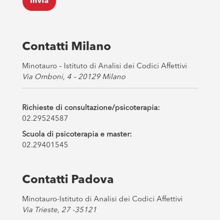
Invia
b
o
x
e
s
Contatti Milano
*
Minotauro – Istituto di Analisi dei Codici Affettivi
Via Omboni, 4 – 20129 Milano
Richieste di consultazione/psicoterapia:
02.29524587
Scuola di psicoterapia e master:
02.29401545
Contatti Padova
Minotauro-Istituto di Analisi dei Codici Affettivi
Via Trieste, 27 -35121