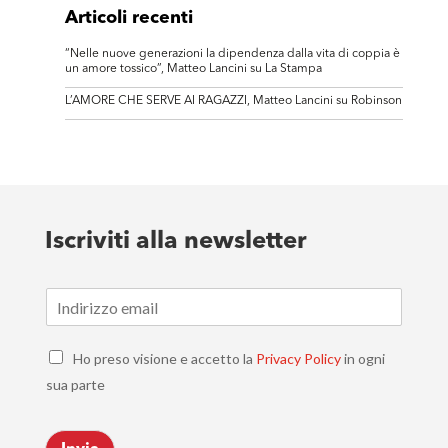
Articoli recenti
“Nelle nuove generazioni la dipendenza dalla vita di coppia è
un amore tossico”, Matteo Lancini su La Stampa
L’AMORE CHE SERVE AI RAGAZZI, Matteo Lancini su Robinson
Iscriviti alla newsletter
E
m
a
C
i
Ho preso visione e accetto la
Privacy Policy
in ogni
h
l
sua parte
e
*
c
k