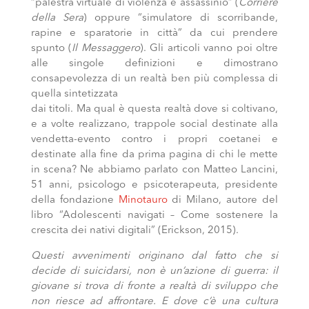
“palestra virtuale di violenza e assassinio” (
Corriere
della Sera
) oppure “simulatore di scorribande,
rapine e sparatorie in città” da cui prendere
spunto (
Il Messaggero
). Gli articoli vanno poi oltre
alle singole definizioni e dimostrano
consapevolezza di un realtà ben più complessa di
quella sintetizzata
dai titoli. Ma qual è questa realtà dove si coltivano,
e a volte realizzano, trappole social destinate alla
vendetta-evento contro i propri coetanei e
destinate alla fine da prima pagina di chi le mette
in scena? Ne abbiamo parlato con Matteo Lancini,
51 anni, psicologo e psicoterapeuta, presidente
della fondazione
Minotauro
di Milano, autore del
libro “Adolescenti navigati – Come sostenere la
crescita dei nativi digitali” (Erickson, 2015).
Questi avvenimenti originano dal fatto che si
decide di suicidarsi, non è un’azione di guerra: il
giovane si trova di fronte a realtà di sviluppo che
non riesce ad affrontare. E dove c’è una cultura