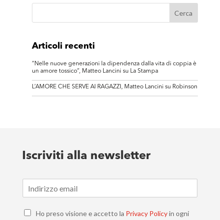
Articoli recenti
“Nelle nuove generazioni la dipendenza dalla vita di coppia è
un amore tossico”, Matteo Lancini su La Stampa
L’AMORE CHE SERVE AI RAGAZZI, Matteo Lancini su Robinson
Iscriviti alla newsletter
E
m
a
C
i
Ho preso visione e accetto la
Privacy Policy
in ogni