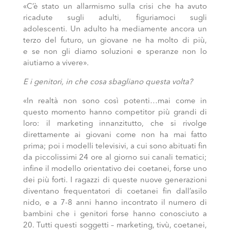
«C’è stato un allarmismo sulla crisi che ha avuto
ricadute sugli adulti, figuriamoci sugli
adolescenti. Un adulto ha mediamente ancora un
terzo del futuro, un giovane ne ha molto di più,
e se non gli diamo soluzioni e speranze non lo
aiutiamo a vivere».
E i genitori, in che cosa sbagliano questa volta?
«In realtà non sono così potenti…mai come in
questo momento hanno competitor più grandi di
loro: il marketing innanzitutto, che si rivolge
direttamente ai giovani come non ha mai fatto
prima; poi i modelli televisivi, a cui sono abituati fin
da piccolissimi 24 ore al giorno sui canali tematici;
infine il modello orientativo dei coetanei, forse uno
dei più forti. I ragazzi di queste nuove generazioni
diventano frequentatori di coetanei fin dall’asilo
nido, e a 7-8 anni hanno incontrato il numero di
bambini che i genitori forse hanno conosciuto a
20. Tutti questi soggetti – marketing, tivù, coetanei,