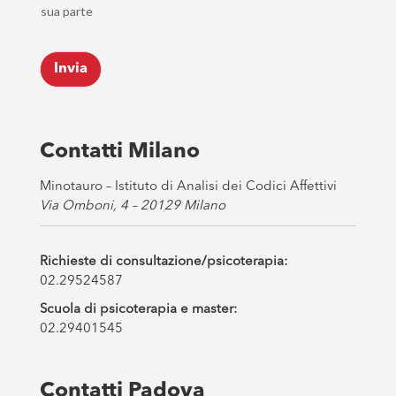
h
l
sua parte
e
*
c
k
Invia
b
o
x
e
s
Contatti Milano
*
Minotauro – Istituto di Analisi dei Codici Affettivi
Via Omboni, 4 – 20129 Milano
Richieste di consultazione/psicoterapia:
02.29524587
Scuola di psicoterapia e master:
02.29401545
Contatti Padova