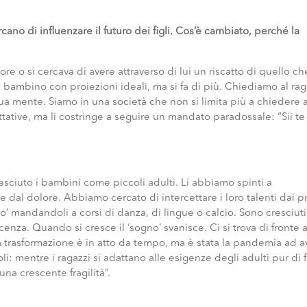
cano di influenzare il futuro dei figli. Cos’è cambiato, perché la
itore o si cercava di avere attraverso di lui un riscatto di quello c
un bambino con proiezioni ideali, ma si fa di più. Chiediamo al ra
ua mente. Siamo in una società che non si limita più a chiedere a
ettative, ma li costringe a seguire un mandato paradossale: “Sii te
esciuto i bambini come piccoli adulti. Li abbiamo spinti a
tà e dal dolore. Abbiamo cercato di intercettare i loro talenti dai p
ro’ mandandoli a corsi di danza, di lingue o calcio. Sono cresciut
cenza. Quando si cresce il ‘sogno’ svanisce. Ci si trova di fronte 
 trasformazione è in atto da tempo, ma è stata la pandemia ad a
li: mentre i ragazzi si adattano alle esigenze degli adulti pur di f
una crescente fragilità”.