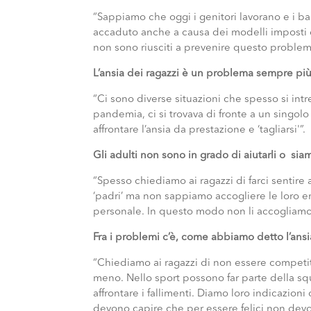
“Sappiamo che oggi i genitori lavorano e i b
accaduto anche a causa dei modelli imposti da
non sono riusciti a prevenire questo problem
L’ansia dei ragazzi è un problema sempre più
“Ci sono diverse situazioni che spesso si intr
pandemia, ci si trovava di fronte a un singo
affrontare l’ansia da prestazione e ‘tagliarsi'”.
Gli adulti non sono in grado di aiutarli o si
“Spesso chiediamo ai ragazzi di farci sentire 
‘padri’ ma non sappiamo accogliere le loro em
personale. In questo modo non li accogliamo,
Fra i problemi c’è, come abbiamo detto l’ansi
“Chiediamo ai ragazzi di non essere competitivi
meno. Nello sport possono far parte della sq
affrontare i fallimenti. Diamo loro indicazioni
devono capire che per essere felici non devo