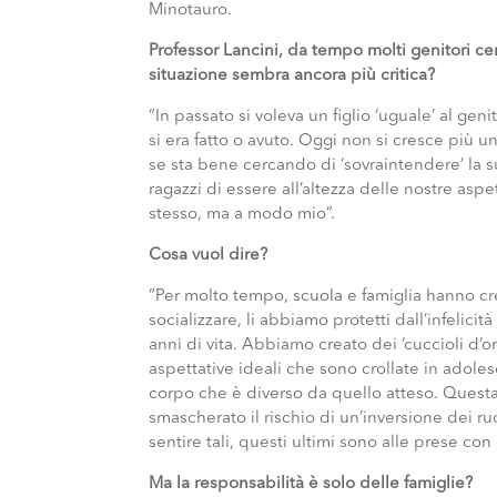
Minotauro.
Professor Lancini, da tempo molti genitori cer
situazione sembra ancora più critica?
“In passato si voleva un figlio ‘uguale’ al gen
si era fatto o avuto. Oggi non si cresce più 
se sta bene cercando di ‘sovraintendere’ la s
ragazzi di essere all’altezza delle nostre asp
stesso, ma a modo mio”.
Cosa vuol dire?
“Per molto tempo, scuola e famiglia hanno cr
socializzare, li abbiamo protetti dall’infelici
anni di vita. Abbiamo creato dei ‘cuccioli d’o
aspettative ideali che sono crollate in adoles
corpo che è diverso da quello atteso. Questa
smascherato il rischio di un’inversione dei ruo
sentire tali, questi ultimi sono alle prese con 
Ma la responsabilità è solo delle famiglie?