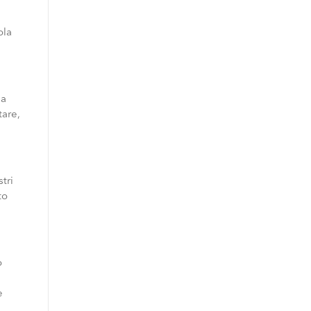
ola
la
tare,
tri
to
o
e