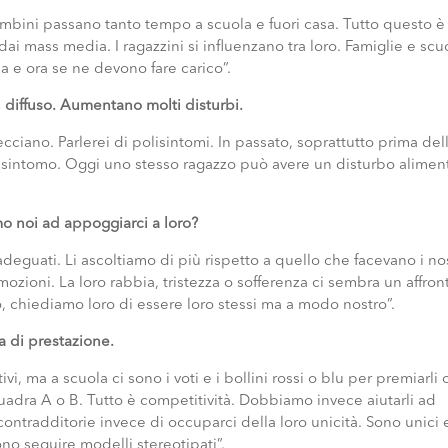
ambini passano tanto tempo a scuola e fuori casa. Tutto questo è
i mass media. I ragazzini si influenzano tra loro. Famiglie e scu
a e ora se ne devono fare carico”.
 diffuso. Aumentano molti disturbi.
ecciano. Parlerei di polisintomi. In passato, soprattutto prima del
lo sintomo. Oggi uno stesso ragazzo può avere un disturbo alimen
amo noi ad appoggiarci a loro?
adeguati. Li ascoltiamo di più rispetto a quello che facevano i nos
ozioni. La loro rabbia, tristezza o sofferenza ci sembra un affron
 chiediamo loro di essere loro stessi ma a modo nostro”.
a di prestazione.
, ma a scuola ci sono i voti e i bollini rossi o blu per premiarli 
uadra A o B. Tutto è competitività. Dobbiamo invece aiutarli ad
 contradditorie invece di occuparci della loro unicità. Sono unici 
no seguire modelli stereotipati”.