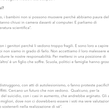
si?
ato, i bambini non si possono muovere perché abbiamo paura del
tanno chiusi in camera davanti al computer. E parliamo di
atura scientifica”.
 i genitori perché li vedono troppo fragili. E sono loro a capire
i non siamo in grado di farlo. Non accettiamo il loro malessere e
urre le nostre responsabilità. Per mettersi in una posizione di
altro’ è un figlio che soffre. Scuola, politici e famiglie hanno gros
odistruggono, con atti di autolesionismo, o fanno proteste pacific
 affitti. Cercano un futuro che non vedono. Qualcuno, per la
o del suicidio, con i casi in aumento, che andrebbe arginato. Gli 
migliori, dove non ci dovrebbero essere i voti ma vere valutazion
ostenerli nella realizzazione di sé”.