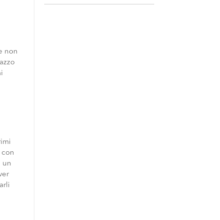
he non
gazzo
i
rimi
i con
a un
ver
arli