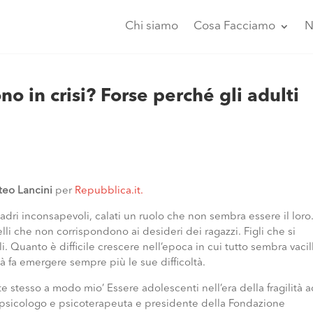
Chi siamo
Cosa Facciamo
N
no in crisi? Forse perché gli adulti
teo Lancini
per
Repubblica.it.
 padri inconsapevoli, calati un ruolo che non sembra essere il loro
lli che non corrispondono ai desideri dei ragazzi. Figli che si
. Quanto è difficile crescere nell’epoca in cui tutto sembra vacil
tà fa emergere sempre più le sue difficoltà.
 te stesso a modo mio’ Essere adolescenti nell’era della fragilità 
 psicologo e psicoterapeuta e presidente della Fondazione