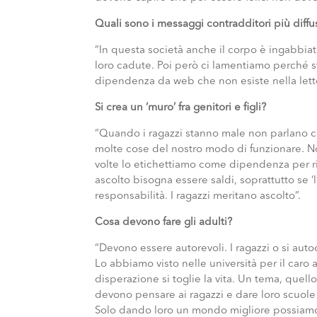
Quali sono i messaggi contradditori più diffu
“In questa società anche il corpo è ingabbi
loro cadute. Poi però ci lamentiamo perché s
dipendenza da web che non esiste nella letter
Si crea un ‘muro’ fra genitori e figli?
“Quando i ragazzi stanno male non parlano con
molte cose del nostro modo di funzionare. No
volte lo etichettiamo come dipendenza per rid
ascolto bisogna essere saldi, soprattutto se ‘l’
responsabilità. I ragazzi meritano ascolto”.
Cosa devono fare gli adulti?
“Devono essere autorevoli. I ragazzi o si aut
Lo abbiamo visto nelle università per il caro
disperazione si toglie la vita. Un tema, quell
devono pensare ai ragazzi e dare loro scuole 
Solo dando loro un mondo migliore possiamo s