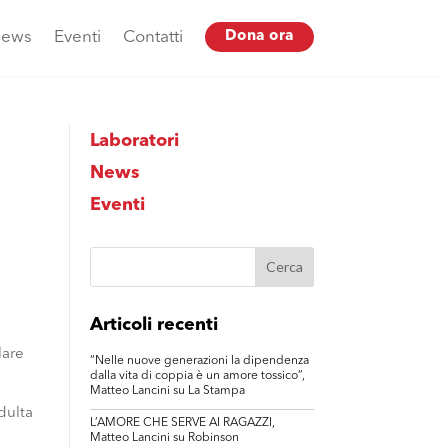
ews
Eventi
Contatti
Dona ora
Laboratori
News
Eventi
.
Articoli recenti
lare
“Nelle nuove generazioni la dipendenza
dalla vita di coppia è un amore tossico”,
Matteo Lancini su La Stampa
adulta
L’AMORE CHE SERVE AI RAGAZZI,
Matteo Lancini su Robinson