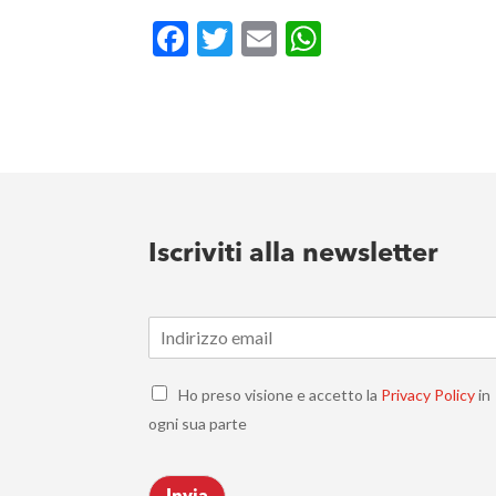
Facebook
Twitter
Email
WhatsApp
Iscriviti alla newsletter
E
m
a
C
i
Ho preso visione e accetto la
Privacy Policy
in
h
l
ogni sua parte
e
*
c
k