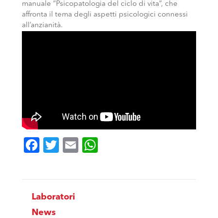
manuale “Psicopatologia del ciclo di vita”, che
affronta il tema degli aspetti psicologici connessi
all’anzianità.
Facebook
Twitter
Email
WhatsApp
Laboratori
News