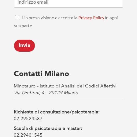
m
a
C
i
Ho preso visione e accetto la
Privacy Policy
in ogni
h
l
sua parte
e
*
c
k
Invia
b
o
x
e
s
Contatti Milano
*
Minotauro – Istituto di Analisi dei Codici Affettivi
Via Omboni, 4 – 20129 Milano
Richieste di consultazione/psicoterapia:
02.29524587
Scuola di psicoterapia e master:
02.29401545