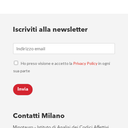
Iscriviti alla newsletter
E
m
a
C
i
Ho preso visione e accetto la
Privacy Policy
in ogni
h
l
sua parte
e
*
c
k
Invia
b
o
x
e
s
Contatti Milano
*
Minotauro – Istituto di Analisi dei Codici Affettivi