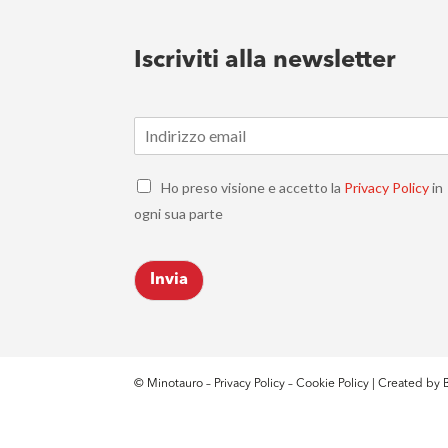
Iscriviti alla newsletter
E
m
a
C
i
Ho preso visione e accetto la
Privacy Policy
in
h
l
ogni sua parte
e
*
c
k
Invia
b
o
x
e
s
*
© Minotauro –
Privacy Policy
–
Cookie Policy
| Created by
B