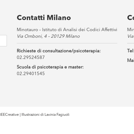
Contatti Milano
C
Minotauro – Istituto di Analisi dei Codici Affettivi
Min
Via Omboni, 4 – 20129 Milano
Via
Richieste di consultazione/psicoterapia:
Tel
02.29524587
Mai
Scuola di psicoterapia e master:
02.29401545
EECreative
| Illustrazioni di
Lavinia Fagiuoli