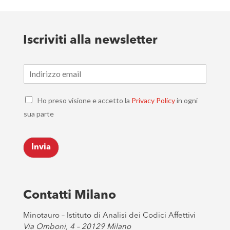
Iscriviti alla newsletter
E
m
a
C
i
Ho preso visione e accetto la
Privacy Policy
in ogni
h
l
sua parte
e
*
c
k
Invia
b
o
x
e
s
Contatti Milano
*
Minotauro – Istituto di Analisi dei Codici Affettivi
Via Omboni, 4 – 20129 Milano