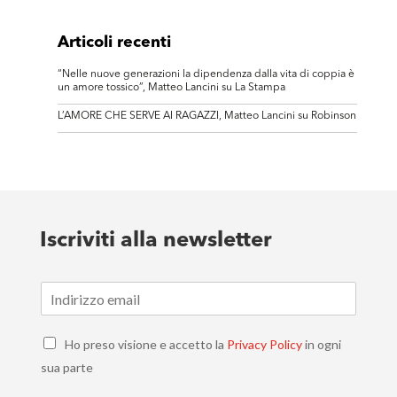
Articoli recenti
“Nelle nuove generazioni la dipendenza dalla vita di coppia è
un amore tossico”, Matteo Lancini su La Stampa
L’AMORE CHE SERVE AI RAGAZZI, Matteo Lancini su Robinson
Iscriviti alla newsletter
E
m
a
C
i
Ho preso visione e accetto la
Privacy Policy
in ogni
h
l
sua parte
e
*
c