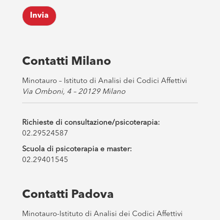
k
Invia
b
o
x
e
s
Contatti Milano
*
Minotauro – Istituto di Analisi dei Codici Affettivi
Via Omboni, 4 – 20129 Milano
Richieste di consultazione/psicoterapia:
02.29524587
Scuola di psicoterapia e master:
02.29401545
Contatti Padova
Minotauro-Istituto di Analisi dei Codici Affettivi