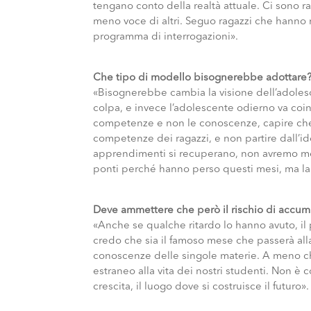
tengano conto della realtà attuale. Ci sono 
meno voce di altri. Seguo ragazzi che hanno me
programma di interrogazioni».
Che tipo di modello bisognerebbe adottare
«Bisognerebbe cambia la visione dell’adolesc
colpa, e invece l’adolescente odierno va coi
competenze e non le conoscenze, capire che 
competenze dei ragazzi, e non partire dall’ide
apprendimenti si recuperano, non avremo medi
ponti perché hanno perso questi mesi, ma la 
Deve ammettere che però il rischio di accum
«Anche se qualche ritardo lo hanno avuto, il 
credo che sia il famoso mese che passerà alla s
conoscenze delle singole materie. A meno ch
estraneo alla vita dei nostri studenti. Non è c
crescita, il luogo dove si costruisce il futuro».