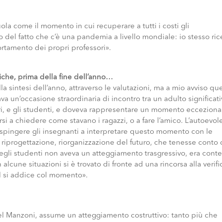
uola come il momento in cui recuperare a tutti i costi gli
el fatto che c’è una pandemia a livello mondiale: io stesso ric
ortamento dei propri professori».
iche, prima della fine dell’anno…
a sintesi dell’anno, attraverso le valutazioni, ma a mio avviso qu
a un’occasione straordinaria di incontro tra un adulto significati
ori, e gli studenti, e doveva rappresentare un momento ecceziona
si a chiedere come stavano i ragazzi, o a fare l’amico. L’autoevol
o spingere gli insegnanti a interpretare questo momento con le
i riprogettazione, riorganizzazione del futuro, che tenesse conto 
gli studenti non aveva un atteggiamento trasgressivo, era cont
n alcune situazioni si è trovato di fronte ad una rincorsa alla verifi
l si addice col momento».
del Manzoni, assume un atteggiamento costruttivo: tanto più che