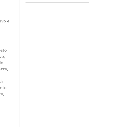
evo e
esto
vo,
le:
ezza,
di
ento
ca,