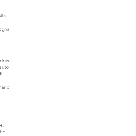
lla
sogna
ddove
ssuto
di
nario
e,
che