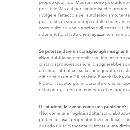
proprio quelli del Manzoni sono gli studenti
possibile. Ma chi per caratteristiche proprie, 
rivolgere l’attacco a sè: autolesionismo, tentat
possibilità di vedere degli adulti che invece d
contribuire ad una situazione di stress. E il 
ridurre tutto al fatto che i ragazzi non hanno v
Se potesse dare un consiglio agli insegnanti
«Non dobbiamo generalizzare innanzitutto per
ci sono stati sovraccarichi, bisognerebbe spi
un anno sabbatico, se la sono goduta, o è stato
difficoltà per tutti? Il ministro Bianchi lo ha
Ripeto, l’aspetto più importante è che la ria
di incontro, e non un momento di recupero, d
Gli studenti la vivono come una punizione?
«No, come una fragilità adulta: sono abituati 
portare a casa i propri obiettivi che focalizz
quando un adolescente di fronte a una diffico