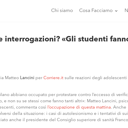
Chi siamo
Cosa Facciamo
N
e interrogazioni? «Gli studenti fann
rpia Matteo
Lancini
per
Corriere.it
sulle reazioni degli adolescenti 
lano abbiano occupato per protestare contro l’eccesso di verific
no, e non su se stessi come fanno tanti altri»: Matteo Lancini, psi
lescenti, commenta così
l’occupazione di questa mattina
. Anche
ersi della situazione: i casi di autolesionismo e i tentativi di su
iato anche il presidente del Consiglio superiore di sanità Franc