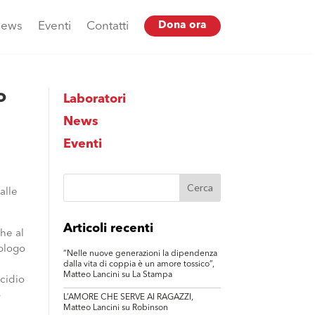
ews
Eventi
Contatti
Dona ora
o
Laboratori
News
Eventi
alle
Articoli recenti
he al
cologo
“Nelle nuove generazioni la dipendenza
dalla vita di coppia è un amore tossico”,
Matteo Lancini su La Stampa
icidio
o
L’AMORE CHE SERVE AI RAGAZZI,
Matteo Lancini su Robinson