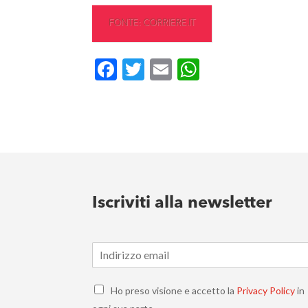
FONTE: CORRIERE.IT
Facebook
Twitter
Email
WhatsApp
Iscriviti alla newsletter
E
m
a
C
i
Ho preso visione e accetto la
Privacy Policy
in
h
l