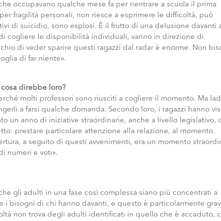
 che occupavano qualche mese fa per rientrare a scuola il prima
per fragilità personali, non riesce a esprimere le difficoltà, può
ivi di suicidio, sono esplosi. È il frutto di una delusione davanti a
i cogliere le disponibilità individuali, vanno in direzione di
rischio di veder sparire questi ragazzi dal radar è enorme. Non bi
oglia di far niente».
, cosa direbbe loro?
ché molti professori sono riusciti a cogliere il momento. Ma la
ngerli a farsi qualche domanda. Secondo loro, i ragazzi hanno vi
 un anno di iniziative straordinarie, anche a livello legislativo, 
 detto: prestare particolare attenzione alla relazione, al momento.
pertura, a seguito di questi avvenimenti, era un momento straordi
i numeri e voti».
che gli adulti in una fase così complessa siano più concentrati a
are i bisogni di chi hanno davanti, e questo è particolarmente grav
ltà non trova degli adulti identificati in quello che è accaduto, 