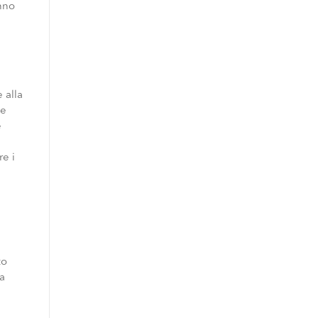
anno
 alla
le
e
re i
n
to
la