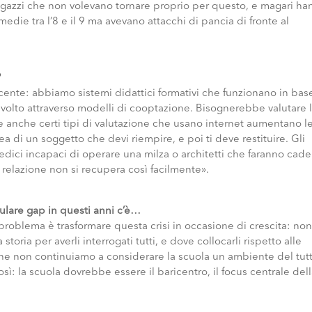
ragazzi che non volevano tornare proprio per questo, e magari h
die tra l’8 e il 9 ma avevano attacchi di pancia di fronte al
?
ente: abbiamo sistemi didattici formativi che funzionano in base
nvolto attraverso modelli di cooptazione. Bisognerebbe valutare 
anche certi tipi di valutazione che usano internet aumentano l
a di un soggetto che devi riempire, e poi ti deve restituire. Gli
ci incapaci di operare una milza o architetti che faranno cade
relazione non si recupera così facilmente».
ulare gap in questi anni c’è…
problema è trasformare questa crisi in occasione di crescita: no
toria per averli interrogati tutti, e dove collocarli rispetto alle
e non continuiamo a considerare la scuola un ambiente del tut
osì: la scuola dovrebbe essere il baricentro, il focus centrale del