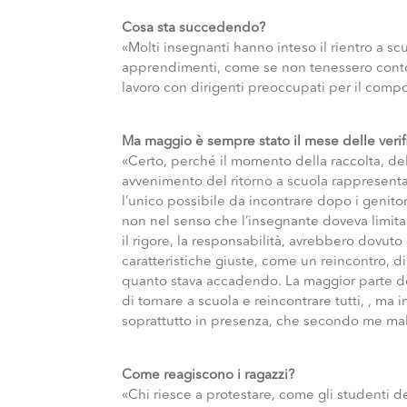
Cosa sta succedendo?
«Molti insegnanti hanno inteso il rientro a sc
apprendimenti, come se non tenessero conto d
lavoro con dirigenti preoccupati per il comp
Ma maggio è sempre stato il mese delle verif
«Certo, perché il momento della raccolta, dell
avvenimento del ritorno a scuola rappresentav
l’unico possibile da incontrare dopo i genit
non nel senso che l’insegnante doveva limitar
il rigore, la responsabilità, avrebbero dovut
caratteristiche giuste, come un reincontro, d
quanto stava accadendo. La maggior parte de
di tornare a scuola e reincontrare tutti, , ma i
soprattutto in presenza, che secondo me ma
Come reagiscono i ragazzi?
«Chi riesce a protestare, come gli studenti 