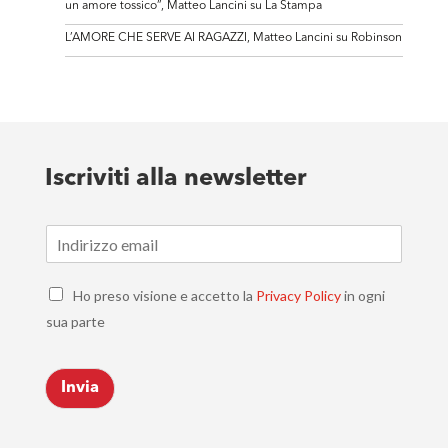
un amore tossico”, Matteo Lancini su La Stampa
L’AMORE CHE SERVE AI RAGAZZI, Matteo Lancini su Robinson
Iscriviti alla newsletter
E
m
a
C
i
Ho preso visione e accetto la
Privacy Policy
in ogni
h
l
sua parte
e
*
c
k
Invia
b
o
x