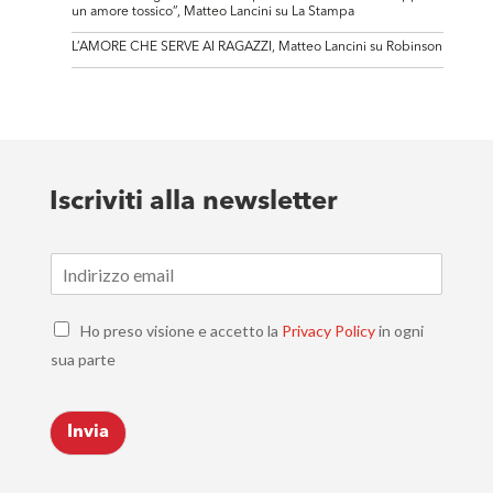
un amore tossico”, Matteo Lancini su La Stampa
L’AMORE CHE SERVE AI RAGAZZI, Matteo Lancini su Robinson
Iscriviti alla newsletter
E
m
a
C
i
Ho preso visione e accetto la
Privacy Policy
in ogni
h
l
sua parte
e
*
c
k
Invia
b
o
x