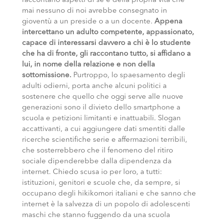
raccontano aspetti di sé e della propria vita che
mai nessuno di noi avrebbe consegnato in
gioventù a un preside o a un docente.
Appena
intercettano un adulto competente, appassionato,
capace di interessarsi davvero a chi è lo studente
che ha di fronte, gli raccontano tutto, si affidano a
lui, in nome della relazione e non della
sottomissione.
Purtroppo, lo spaesamento degli
adulti odierni, porta anche alcuni politici a
sostenere che quello che oggi serve alle nuove
generazioni sono il divieto dello smartphone a
scuola e petizioni limitanti e inattuabili. Slogan
accattivanti, a cui aggiungere dati smentiti dalle
ricerche scientifiche serie e affermazioni terribili,
che sosterrebbero che il fenomeno del ritiro
sociale dipenderebbe dalla dipendenza da
internet. Chiedo scusa io per loro, a tutti:
istituzioni, genitori e scuole che, da sempre, si
occupano degli hikikomori italiani e che sanno che
internet è la salvezza di un popolo di adolescenti
maschi che stanno fuggendo da una scuola