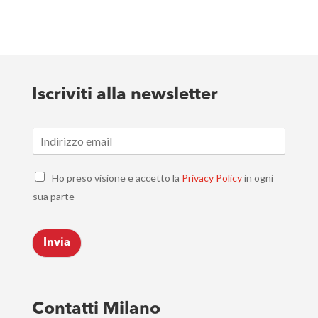
Iscriviti alla newsletter
E
m
a
C
i
Ho preso visione e accetto la
Privacy Policy
in ogni
h
l
sua parte
e
*
c
k
Invia
b
o
x
e
s
Contatti Milano
*