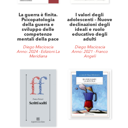
La guerra è finita.
I valori degli
Psicopatologia
adolescenti – Nuove
della guerra e
declinazioni degli
sviluppo delle
ideali e ruolo
competenze
educativo degli
mentali della pace
adulti
Diego Miscioscia
Diego Miscioscia
Anno: 2024 - Edizioni La
Anno: 2021 - Franco
Meridiana
Angeli