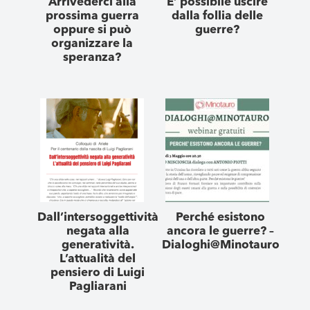
Arrivederci alla
E’ possibile uscire
prossima guerra
dalla follia delle
oppure si può
guerre?
organizzare la
speranza?
Dall’intersoggettività
Perché esistono
negata alla
ancora le guerre? –
generatività.
Dialoghi@Minotauro
L’attualità del
pensiero di Luigi
Pagliarani