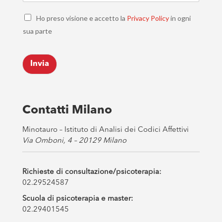
a
C
i
Ho preso visione e accetto la
Privacy Policy
in ogni
h
l
sua parte
e
*
c
k
Invia
b
o
x
e
s
Contatti Milano
*
Minotauro – Istituto di Analisi dei Codici Affettivi
Via Omboni, 4 – 20129 Milano
Richieste di consultazione/psicoterapia:
02.29524587
Scuola di psicoterapia e master:
02.29401545