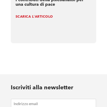
I contributi della psicoanalisi per
una cultura di pace
SCARICA L'ARTICOLO
Iscriviti alla newsletter
E
m