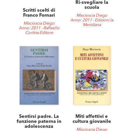
Ri-svegliare la
scuola
Scritti scelti di
Franco Fornari
Miscioscia Diego
Anno: 2011 - Edizioni la
Miscioscia Diego
Meridiana
Anno: 2011 - Raffaello
Cortina Editore
Sentirsi padre. La
Miti affettivi e
funzione paterna in
cultura giovanile
adolescenza
Miscioscia Diego