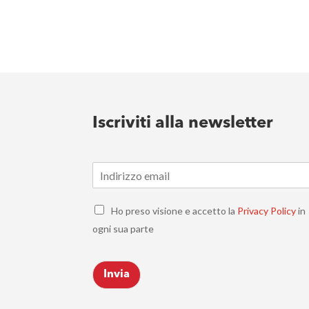
Iscriviti alla newsletter
E
m
a
C
i
Ho preso visione e accetto la
Privacy Policy
in
h
l
ogni sua parte
e
*
c
k
Invia
b
o
x