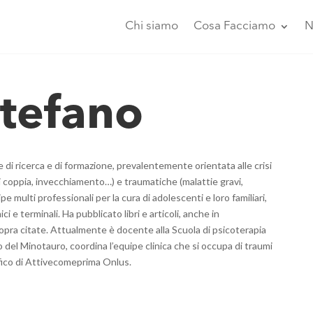
Chi siamo
Cosa Facciamo
N
Stefano
e di ricerca e di formazione, prevalentemente orientata alle crisi
 di coppia, invecchiamento…) e traumatiche (malattie gravi,
e multi professionali per la cura di adolescenti e loro familiari,
ci e terminali. Ha pubblicato libri e articoli, anche in
 sopra citate. Attualmente è docente alla Scuola di psicoterapia
 del Minotauro, coordina l’equipe clinica che si occupa di traumi
ifico di Attivecomeprima Onlus.