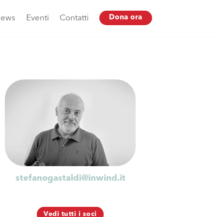
ews
Eventi
Contatti
Dona ora
stefanogastaldi@inwind.it
Vedi tutti i soci