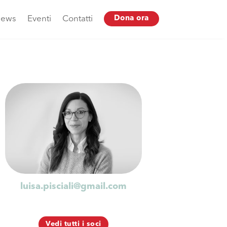
ews
Eventi
Contatti
Dona ora
luisa.pisciali@gmail.com
Vedi tutti i soci