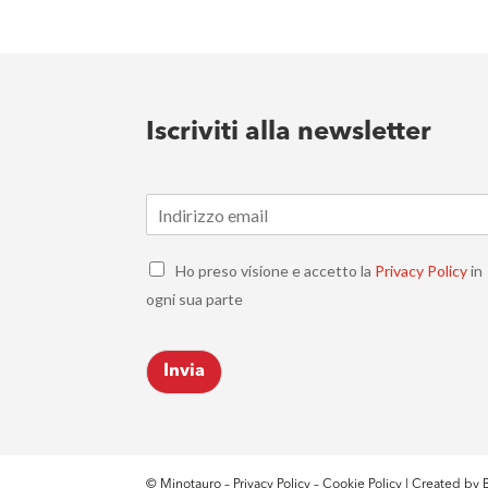
Iscriviti alla newsletter
E
m
a
C
i
Ho preso visione e accetto la
Privacy Policy
in
h
l
ogni sua parte
e
*
c
k
Invia
b
o
x
e
s
*
© Minotauro –
Privacy Policy
–
Cookie Policy
| Created by
B