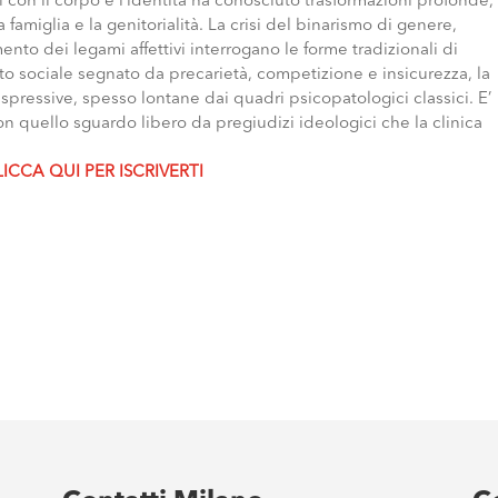
i con il corpo e l’identità ha conosciuto trasformazioni profonde,
la famiglia e la genitorialità. La crisi del binarismo di genere,
mento dei legami affettivi interrogano le forme tradizionali di
to sociale segnato da precarietà, competizione e insicurezza, la
pressive, spesso lontane dai quadri psicopatologici classici. E’
con quello sguardo libero da pregiudizi ideologici che la clinica
LICCA QUI PER ISCRIVERTI