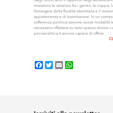
Negli ultimi anni il rapporto degli adolescent
investono le relazioni fra i generi, la coppia, 
l’emergere della fluidità identitaria e il muta
appartenenza e di trasmissione. In un contes
sofferenza psichica assume nuove modalità es
necessario riflettere su temi spesso divisivi 
psicoanalitica è ancora capace di offrire.
C
Facebook
Twitter
Email
WhatsApp