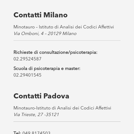
x
e
s
Contatti Milano
*
Minotauro – Istituto di Analisi dei Codici Affettivi
Via Omboni, 4 – 20129 Milano
Richieste di consultazione/psicoterapia:
02.29524587
Scuola di psicoterapia e master:
02.29401545
Contatti Padova
Minotauro-Istituto di Analisi dei Codici Affettivi
Via Trieste, 27 -35121
Tel:
049 8174503