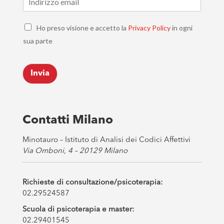
m
a
C
i
Ho preso visione e accetto la
Privacy Policy
in ogni
h
l
sua parte
e
*
c
k
Invia
b
o
x
e
s
Contatti Milano
*
Minotauro – Istituto di Analisi dei Codici Affettivi
Via Omboni, 4 – 20129 Milano
Richieste di consultazione/psicoterapia:
02.29524587
Scuola di psicoterapia e master:
02.29401545