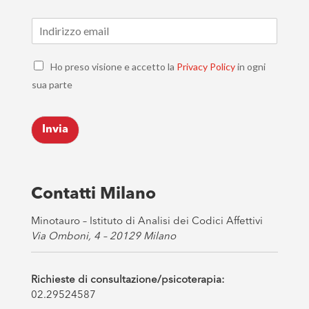
E
m
a
C
i
Ho preso visione e accetto la
Privacy Policy
in ogni
h
l
sua parte
e
*
c
k
Invia
b
o
x
e
s
Contatti Milano
*
Minotauro – Istituto di Analisi dei Codici Affettivi
Via Omboni, 4 – 20129 Milano
Richieste di consultazione/psicoterapia:
02.29524587