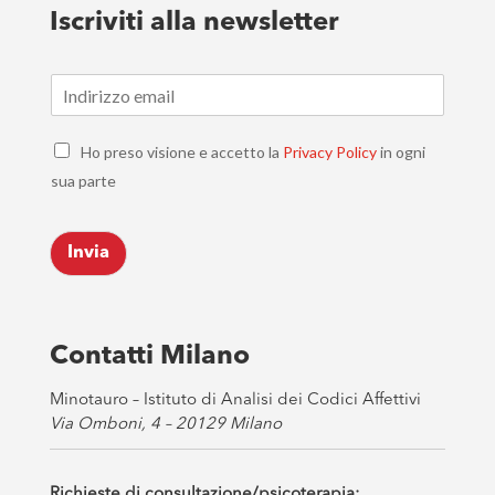
Iscriviti alla newsletter
E
m
a
C
i
Ho preso visione e accetto la
Privacy Policy
in ogni
h
l
sua parte
e
*
c
k
Invia
b
o
x
e
s
Contatti Milano
*
Minotauro – Istituto di Analisi dei Codici Affettivi
Via Omboni, 4 – 20129 Milano
Richieste di consultazione/psicoterapia: