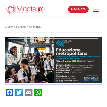
Dona ora
Dona ora
Questo evento è passato.
Facebook
Twitter
Email
WhatsApp