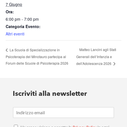
7 Giugno
Ora:
6:00 pm - 7:00 pm
Categoria Evento:
Altri eventi
Matteo Lancini agli Stati
La Scuola di Specializzazione in
Psicoterapia del Minotauro partecipa al
Generali dell’Infanzia e
Forum delle Scuole di Psicoterapia 2026
dell’Adolescenza 2026
Iscriviti alla newsletter
E
m
a
C
i