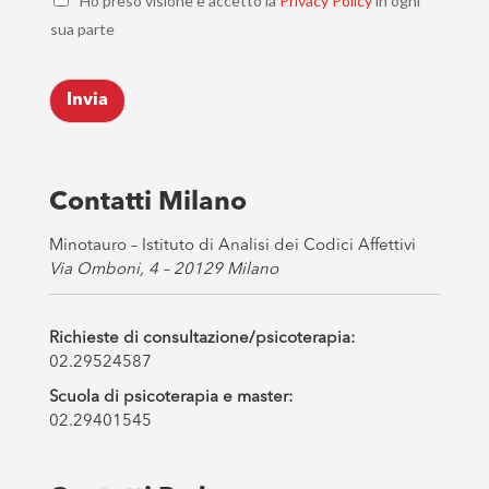
Ho preso visione e accetto la
Privacy Policy
in ogni
h
l
sua parte
e
*
c
k
Invia
b
o
x
e
s
Contatti Milano
*
Minotauro – Istituto di Analisi dei Codici Affettivi
Via Omboni, 4 – 20129 Milano
Richieste di consultazione/psicoterapia:
02.29524587
Scuola di psicoterapia e master:
02.29401545