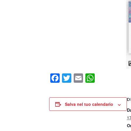
Facebook
Twitter
Email
WhatsA
D
Salva nel tuo calendario
D
1
O