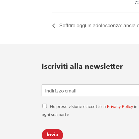
7
Soffrire oggi in adolescenza: ansia e 
Iscriviti alla newsletter
E
m
a
C
i
Ho preso visione e accetto la
Privacy Policy
in
h
l
ogni sua parte
e
*
c
k
Invia
b