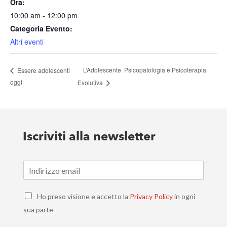
Ora:
10:00 am - 12:00 pm
Categoria Evento:
Altri eventi
L’Adolescente. Psicopatologia e Psicoterapia
Essere adolescenti
oggi
Evolutiva
Iscriviti alla newsletter
E
m
a
C
i
Ho preso visione e accetto la
Privacy Policy
in ogni
h
l
sua parte
e
*
c