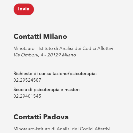
k
Invia
b
o
x
e
s
Contatti Milano
*
Minotauro – Istituto di Analisi dei Codici Affettivi
Via Omboni, 4 – 20129 Milano
Richieste di consultazione/psicoterapia:
02.29524587
Scuola di psicoterapia e master:
02.29401545
Contatti Padova
Minotauro-Istituto di Analisi dei Codici Affettivi