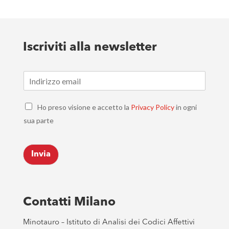
Iscriviti alla newsletter
E
m
a
C
i
Ho preso visione e accetto la
Privacy Policy
in ogni
h
l
sua parte
e
*
c
k
Invia
b
o
x
e
s
Contatti Milano
*
Minotauro – Istituto di Analisi dei Codici Affettivi