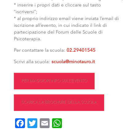
* inserire i propri dati e cliccare sul tasto
“iscriversi”;
* al proprio indirizzo email viene inviata l’email di
iscrizione all’evento, in cui indicato il link di
partecipazione del Forum delle Scuole di
Psicoterapia.
Per contattare la scuola:
02.29401545
Scrivi alla scuola:
scuola@minotauro.it
PER MAGGIORI INFO SULL’EVENTO
SCARICA LA BROCHURE DELLA SCUOLA
Facebook
Twitter
Email
WhatsApp