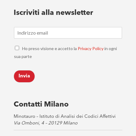
Iscriviti alla newsletter
E
m
a
C
i
Ho preso visione e accetto la
Privacy Policy
in ogni
h
l
sua parte
e
*
c
k
Invia
b
o
x
e
s
Contatti Milano
*
Minotauro – Istituto di Analisi dei Codici Affettivi
Via Omboni, 4 – 20129 Milano