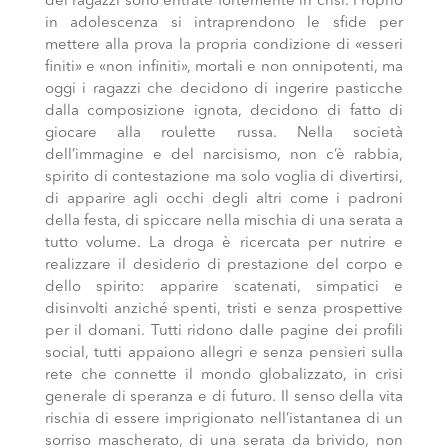
dei ragazzi sono entrate fortemente in crisi. Proprio
in adolescenza si intraprendono le sfide per
mettere alla prova la propria condizione di «esseri
finiti» e «non infiniti», mortali e non onnipotenti, ma
oggi i ragazzi che decidono di ingerire pasticche
dalla composizione ignota, decidono di fatto di
giocare alla roulette russa. Nella società
dell’immagine e del narcisismo, non c’è rabbia,
spirito di contestazione ma solo voglia di divertirsi,
di apparire agli occhi degli altri come i padroni
della festa, di spiccare nella mischia di una serata a
tutto volume. La droga è ricercata per nutrire e
realizzare il desiderio di prestazione del corpo e
dello spirito: apparire scatenati, simpatici e
disinvolti anziché spenti, tristi e senza prospettive
per il domani. Tutti ridono dalle pagine dei profili
social, tutti appaiono allegri e senza pensieri sulla
rete che connette il mondo globalizzato, in crisi
generale di speranza e di futuro. Il senso della vita
rischia di essere imprigionato nell’istantanea di un
sorriso mascherato, di una serata da brivido, non