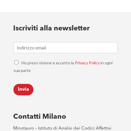
Iscriviti alla newsletter
E
m
a
C
i
Ho preso visione e accetto la
Privacy Policy
in ogni
h
l
sua parte
e
*
c
k
Invia
b
o
x
e
s
Contatti Milano
*
Minotauro – Istituto di Analisi dei Codici Affettivi