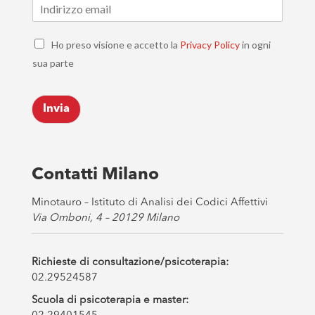
E
m
a
C
i
Ho preso visione e accetto la
Privacy Policy
in ogni
h
l
sua parte
e
*
c
k
Invia
b
o
x
e
s
Contatti Milano
*
Minotauro – Istituto di Analisi dei Codici Affettivi
Via Omboni, 4 – 20129 Milano
Richieste di consultazione/psicoterapia:
02.29524587
Scuola di psicoterapia e master: