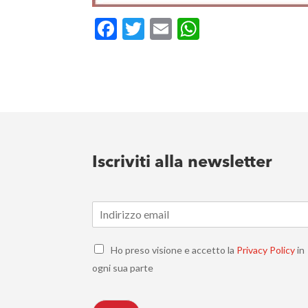
Facebook
Twitter
Email
WhatsApp
Iscriviti alla newsletter
E
m
a
C
i
Ho preso visione e accetto la
Privacy Policy
in
h
l
ogni sua parte
e
*
c
k