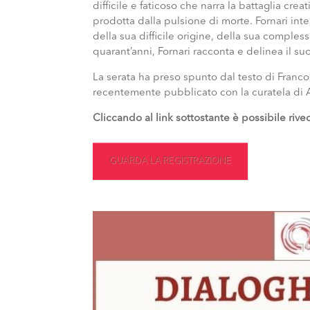
difficile e faticoso che narra la battaglia cre
prodotta dalla pulsione di morte. Fornari int
della sua difficile origine, della sua comple
quarant’anni, Fornari racconta e delinea il su
La serata ha preso spunto dal testo di Franco F
recentemente pubblicato con la curatela di A
Cliccando al link sottostante è possibile rive
GUARDA LA REGISTRAZIONE