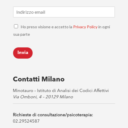
E
m
a
C
i
Ho preso visione e accetto la
Privacy Policy
in ogni
h
l
sua parte
e
*
c
k
Invia
b
o
x
e
s
Contatti Milano
*
Minotauro – Istituto di Analisi dei Codici Affettivi
Via Omboni, 4 – 20129 Milano
Richieste di consultazione/psicoterapia:
02.29524587