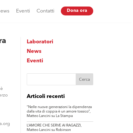
ews
Eventi
Contatti
Dona ora
ra
Laboratori
News
Eventi
 è
erzo
Articoli recenti
“Nelle nuove generazioni la dipendenza
dalla vita di coppia è un amore tossico”,
Matteo Lancini su La Stampa
a.org
L’AMORE CHE SERVE AI RAGAZZI,
Matteo Lancini su Robinson