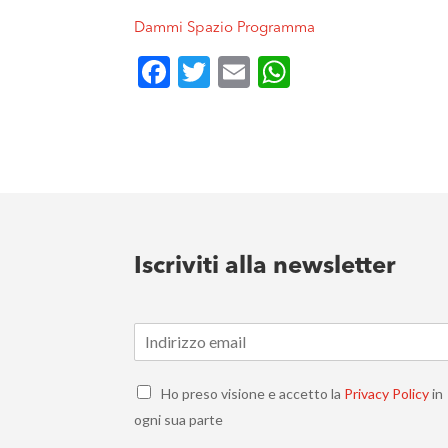
Dammi Spazio Programma
Facebook
Twitter
Email
WhatsApp
Iscriviti alla newsletter
E
m
a
C
i
Ho preso visione e accetto la
Privacy Policy
in
h
l
ogni sua parte
e
*