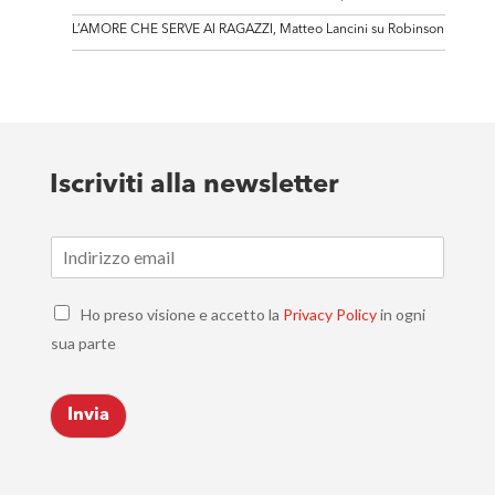
L’AMORE CHE SERVE AI RAGAZZI, Matteo Lancini su Robinson
Iscriviti alla newsletter
E
m
a
C
i
Ho preso visione e accetto la
Privacy Policy
in ogni
h
l
sua parte
e
*
c
k
Invia
b
o
x
e