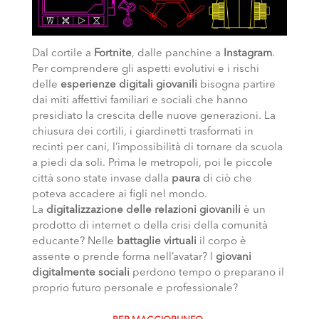
Dal cortile a
Fortnite
, dalle panchine a
Instagram
.
Per comprendere gli aspetti evolutivi e i rischi
delle
esperienze digitali giovanili
bisogna partire
dai miti affettivi familiari e sociali che hanno
presidiato la crescita delle nuove generazioni. La
chiusura dei cortili, i giardinetti trasformati in
recinti per cani, l’impossibilità di tornare da scuola
a piedi da soli. Prima le metropoli, poi le piccole
città sono state invase dalla
paura
di ciò che
poteva accadere ai figli nel mondo.
La
digitalizzazione delle relazioni giovanili
è un
prodotto di internet o della crisi della comunità
educante? Nelle
battaglie virtuali
il corpo è
assente o prende forma nell’avatar? I
giovani
digitalmente sociali
perdono tempo o preparano il
proprio futuro personale e professionale?