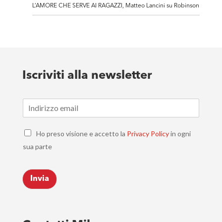
L’AMORE CHE SERVE AI RAGAZZI, Matteo Lancini su Robinson
Iscriviti alla newsletter
E
m
a
C
i
Ho preso visione e accetto la
Privacy Policy
in ogni
h
l
sua parte
e
*
c
k
Invia
b
o
x
e
s