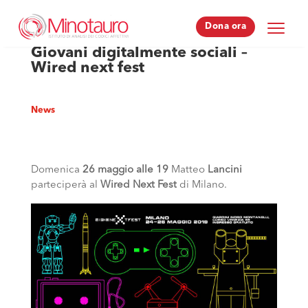
Dona ora
Dona ora
Giovani digitalmente sociali –
Wired next fest
News
Domenica
26 maggio alle 19
Matteo
Lancini
parteciperà al
Wired Next Fest
di Milano.