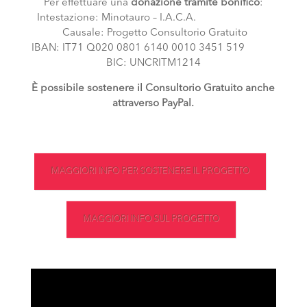
Per effettuare una
donazione tramite bonifico
:
Intestazione: Minotauro – I.A.C.A.
Causale: Progetto Consultorio Gratuito
IBAN: IT71 Q020 0801 6140 0010 3451 519
BIC: UNCRITM1214
È possibile sostenere il Consultorio Gratuito anche
attraverso PayPal.
MAGGIORI INFO PER SOSTENERE IL PROGETTO
MAGGIORI INFO SUL PROGETTO