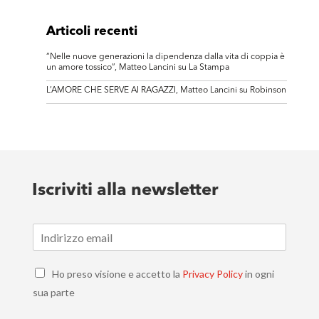
Articoli recenti
“Nelle nuove generazioni la dipendenza dalla vita di coppia è
un amore tossico”, Matteo Lancini su La Stampa
L’AMORE CHE SERVE AI RAGAZZI, Matteo Lancini su Robinson
Iscriviti alla newsletter
E
m
a
C
i
Ho preso visione e accetto la
Privacy Policy
in ogni
h
l
sua parte
e
*
c