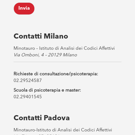
k
Invia
b
o
x
e
s
Contatti Milano
*
Minotauro – Istituto di Analisi dei Codici Affettivi
Via Omboni, 4 – 20129 Milano
Richieste di consultazione/psicoterapia:
02.29524587
Scuola di psicoterapia e master:
02.29401545
Contatti Padova
Minotauro-Istituto di Analisi dei Codici Affettivi